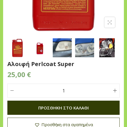
n
Αλοιφή Perlcoat Super
25,00
€
Α
λ
ΠΡΟΣΘΉΚΗ ΣΤΟ ΚΑΛΆΘΙ
ο
ι
Προσθήκη στα αγαπημένα
φ