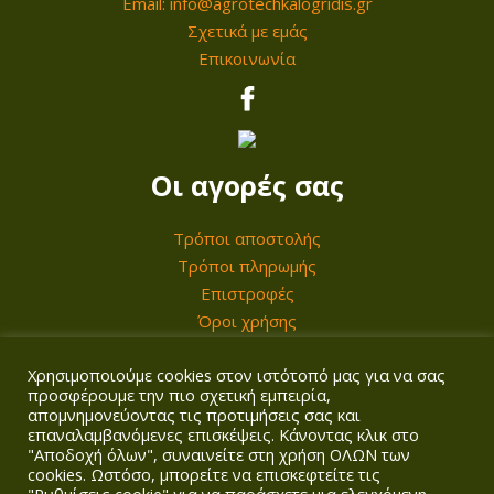
Email: info@agrotechkalogridis.gr
Σχετικά με εμάς
Επικοινωνία
Οι αγορές σας
Τρόποι αποστολής
Τρόποι πληρωμής
Επιστροφές
Όροι χρήσης
Χρησιμοποιούμε cookies στον ιστότοπό μας για να σας
Ο λογαριασμός σας
προσφέρουμε την πιο σχετική εμπειρία,
απομνημονεύοντας τις προτιμήσεις σας και
επαναλαμβανόμενες επισκέψεις. Κάνοντας κλικ στο
Σύνδεση/Εγγραφή
"Αποδοχή όλων", συναινείτε στη χρήση ΟΛΩΝ των
Καλάθι
cookies. Ωστόσο, μπορείτε να επισκεφτείτε τις