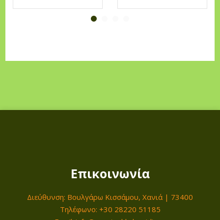
Επικοινωνία
Διεύθυνση: Βουλγάρω Κισσάμου, Χανιά | 73400
Τηλέφωνο: +30 28220 51185