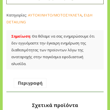
ή
P
Κατηγορίες:
ΑΥΤΟΚΙΝΗΤΟ/ΜΟΤΟΣΥΚΛΕΤΑ
,
ΕΙΔΗ
e
DETAILING
r
l
Σημείωση
: Θα θέλαμε να σας ενημερώσουμε ότι
c
δεν εγγυόμαστε την έγκαιρη ενημέρωση της
o
διαθεσιμότητας των προϊοντων λόγω της
a
αναταραχής στην παγκόσμια εφοδιαστική
t
αλυσίδα.
S
u
p
Περιγραφή
e
r
π
Σχετικά προϊόντα
ο