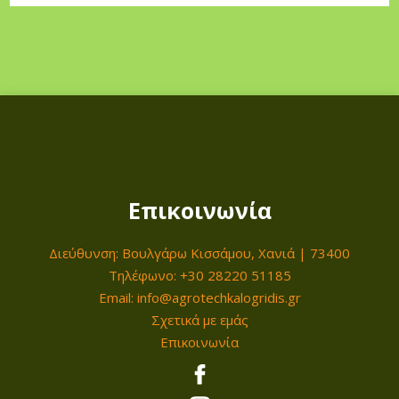
Επικοινωνία
Διεύθυνση: Βουλγάρω Κισσάμου, Χανιά | 73400
Τηλέφωνο: +30 28220 51185
Email: info@agrotechkalogridis.gr
Σχετικά με εμάς
Επικοινωνία