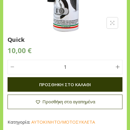
n
Quick
10,00
€
Q
u
ΠΡΟΣΘΉΚΗ ΣΤΟ ΚΑΛΆΘΙ
i
c
Προσθήκη στα αγαπημένα
k
π
ο
Κατηγορία:
ΑΥΤΟΚΙΝΗΤΟ/ΜΟΤΟΣΥΚΛΕΤΑ
σ