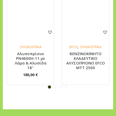
.
2
€
,
.
9
c
c
/
,
ΞΥΛΟΚΟΠΤΙΚΑ
EFCO
ΞΥΛΟΚΟΠΤΙΚΑ
2
Αλυσοπρίονο
ΒΕΝΖΙΝΟΚΙΝΗΤΟ
,
PN4600H-11 με
ΚΛΑΔΕΥΤΙΚΟ
9
Λάμα & Αλυσίδα
ΑΛΥΣΟΠΡΙΟΝΟ EFCO
18″
MTT 2500
h
180,00
€
p
π
ο
σ
ό
τ