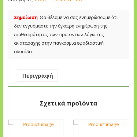
r
τ
ί
i
ι
ο
c
μ
Σημείωση
: Θα θέλαμε να σας ενημερώσουμε ότι
ν
e
ή
δεν εγγυόμαστε την έγκαιρη ενημέρωση της
ο
w
ε
διαθεσιμότητας των προϊοντων λόγω της
E
a
ί
αναταραχής στην παγκόσμια εφοδιαστική
F
s
ν
αλυσίδα.
C
:
α
O
4
ι
M
Περιγραφή
9
:
T
0
4
4
,
0
5
0
5
Σχετικά προϊόντα
1
0
,
0
0
-
€
0
4