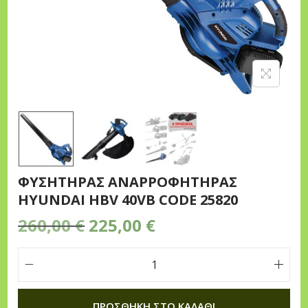
n
ΦΥΣΗΤΗΡΑΣ ΑΝΑΡΡΟΦΗΤΗΡΑΣ
HYUNDAI HBV 40VB CODE 25820
O
Η
260,00
€
225,00
€
r
τ
i
ρ
Φ
g
έ
Υ
i
χ
ΠΡΟΣΘΉΚΗ ΣΤΟ ΚΑΛΆΘΙ