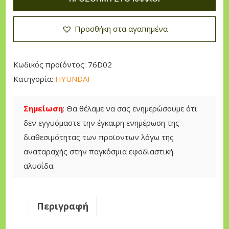
Σ
n
ο
Η
a
υ
Προσθήκη στα αγαπημένα
Τ
l
σ
Η
p
α
Ρ
r
τ
Κωδικός προϊόντος:
76D02
Α
i
ι
Κατηγορία:
HYUNDAI
Σ
c
μ
Α
e
ή
Σημείωση
: Θα θέλαμε να σας ενημερώσουμε ότι
Ν
w
ε
δεν εγγυόμαστε την έγκαιρη ενημέρωση της
Α
a
ί
διαθεσιμότητας των προϊοντων λόγω της
Ρ
s
ν
αναταραχής στην παγκόσμια εφοδιαστική
Ρ
:
α
αλυσίδα.
Ο
2
ι
Φ
6
:
Η
Περιγραφή
0
2
Τ
,
2