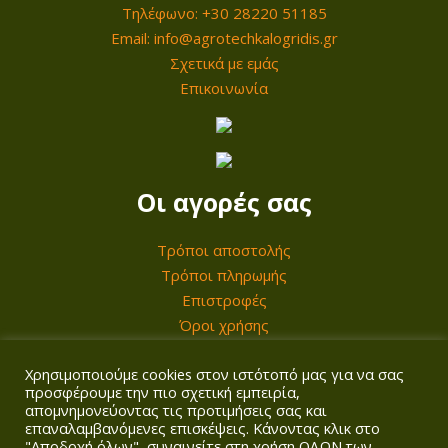
η
Τηλέφωνο: +30 28220 51185
τ
Email: info@agrotechkalogridis.gr
α
Σχετικά με εμάς
Επικοινωνία
Οι αγορές σας
Τρόποι αποστολής
Τρόποι πληρωμής
Επιστροφές
Όροι χρήσης
Χρησιμοποιούμε cookies στον ιστότοπό μας για να σας
Ο λογαριασμός σας
προσφέρουμε την πιο σχετική εμπειρία,
απομνημονεύοντας τις προτιμήσεις σας και
επαναλαμβανόμενες επισκέψεις. Κάνοντας κλικ στο
Σύνδεση/Εγγραφή
"Αποδοχή όλων", συναινείτε στη χρήση ΟΛΩΝ των