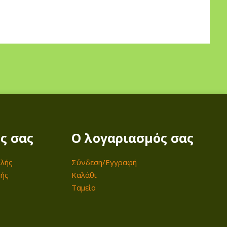
ς σας
Ο λογαριασμός σας
λής
Σύνδεση/Εγγραφή
μής
Καλάθι
Ταμείο