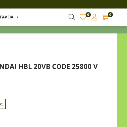
0
0
ΓΑΛΕΙΑ
DAI HBL 20VB CODE 25800 V
να