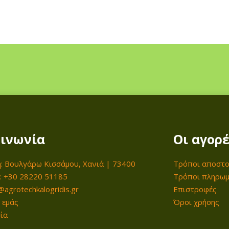
ινωνία
Οι αγορέ
: Βουλγάρω Κισσάμου, Χανιά | 73400
Τρόποι αποστο
: +30 28220 51185
Τρόποι πληρω
o@agrotechkalogridis.gr
Επιστροφές
 εμάς
Όροι χρήσης
ία