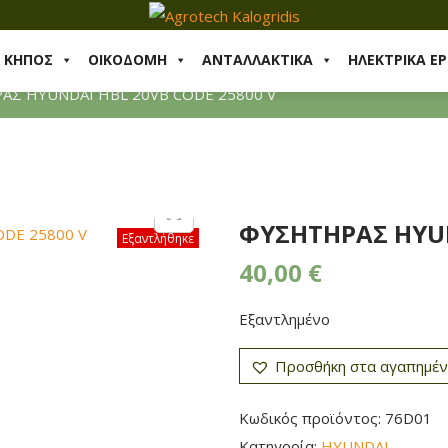
& ΚΗΠΟΣ
ΟΙΚΟΔΟΜΗ
ΑΝΤΑΛΛΑΚΤΙΚΑ
ΗΛΕΚΤΡΙΚΑ ΕΡ
ΑΣ HYUNDAI HBL 20VB CODE 25800 V
ΦΥΣΗΤΗΡΑΣ HYUN
Εξαντλήθηκε
40,00
€
Εξαντλημένο
Προσθήκη στα αγαπημέ
Κωδικός προϊόντος:
76D01
Κατηγορία:
HYUNDAI