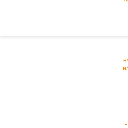
Η
ΗΛ
Η