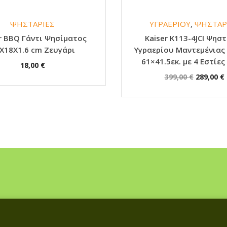
ΨΗΣΤΑΡΙΕΣ
ΥΓΡΑΕΡΙΟΥ
,
ΨΗΣΤΑΡ
r BBQ Γάντι Ψησίματος
Kaiser K113-4JCI Ψησ
Χ18Χ1.6 cm Ζευγάρι
Υγραερίου Μαντεμένιας
61×41.5εκ. με 4 Εστίε
18,00
€
O
399,00
€
289,00
€
r
i
g
i
n
a
l
p
r
i
ι