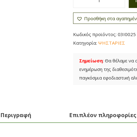
K
a
Προσθήκη στα αγαπημέ
i
s
Κωδικός προϊόντος:
03I0025
e
Κατηγορία:
ΨΗΣΤΑΡΙΕΣ
r
B
Σημείωση
: Θα θέλαμε να
B
ενημέρωση της διαθεσιμό
Q
παγκόσμια εφοδιαστική αλ
Μ
α
ν
τ
Περιγραφή
Επιπλέον πληροφορίες
ε
μ
έ