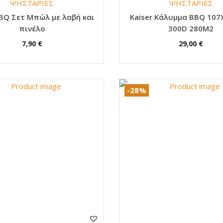
ΨΗΣΤΑΡΙΕΣ
ΨΗΣΤΑΡΙΕΣ
α
BBQ Σετ Μπώλ με λαβή και
Κaiser Κάλυμμα BBQ 107
πινέλο
300D 280M2
7,90
€
29,00
€
-28%