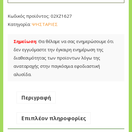
r
Δ
Κωδικός προϊόντος:
02XZ1627
ο
Κατηγορία:
ΨΗΣΤΑΡΙΕΣ
χ
ε
Σημείωση
: Θα θέλαμε να σας ενημερώσουμε ότι
ί
δεν εγγυόμαστε την έγκαιρη ενημέρωση της
ο
διαθεσιμότητας των προϊοντων λόγω της
Ε
αναταραχής στην παγκόσμια εφοδιαστική
κ
αλυσίδα.
κ
ί
ν
Περιγραφή
ι
σ
Επιπλέον πληροφορίες
η
ς