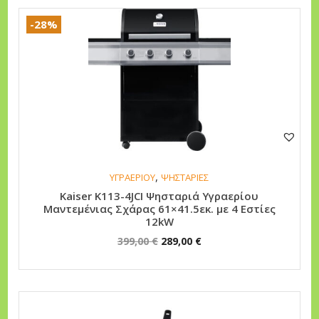
ο
-28%
π
ο
σ
ό
τ
η
τ
α
,
ΥΓΡΑΕΡΙΟΥ
ΨΗΣΤΑΡΙΕΣ
Kaiser K113-4JCI Ψησταριά Υγραερίου
Μαντεμένιας Σχάρας 61×41.5εκ. με 4 Εστίες
12kW
O
Η
399,00
€
289,00
€
r
τ
i
ρ
g
έ