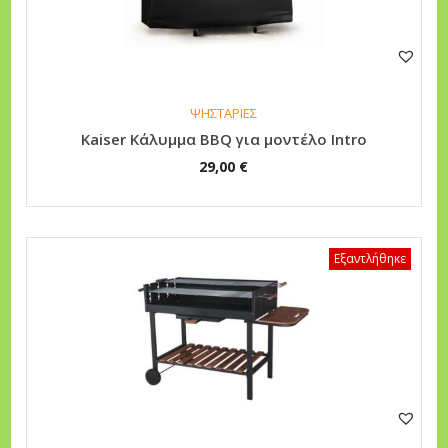
,
8
0
9
0
,
0
€
0
ΨΗΣΤΑΡΙΕΣ
Kaiser Κάλυμμα BBQ για μοντέλο Intro
.
29,00
€
€
.
Εξαντλήθηκε