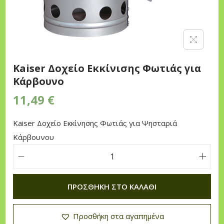
n
Kaiser Δοχείο Εκκίνισης Φωτιάς για
Κάρβουνο
11,49
€
Kaiser Δοχείο Εκκίνησης Φωτιάς για Ψησταριά
Κάρβουνου
K
a
ΠΡΟΣΘΉΚΗ ΣΤΟ ΚΑΛΆΘΙ
i
s
Προσθήκη στα αγαπημένα
e