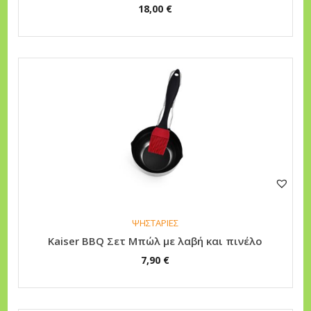
18,00
€
a
ί
s
ν
:
α
1
ι
3
:
5
9
,
9
0
,
0
0
0
€
ΨΗΣΤΑΡΙΕΣ
.
€
Kaiser BBQ Σετ Μπώλ με λαβή και πινέλο
.
7,90
€