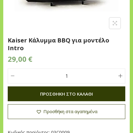
n
Kaiser Κάλυμμα BBQ για μοντέλο
Intro
29,00
€
K
a
ΠΡΟΣΘΉΚΗ ΣΤΟ ΚΑΛΆΘΙ
i
s
Προσθήκη στα αγαπημένα
e
r
Κ
Κωδικός προϊόντος:
03C0009