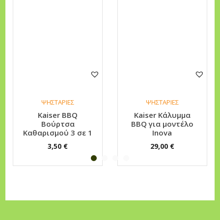
έ
λ
ο
I
n
t
r
ΨΗΣΤΑΡΙΕΣ
ΨΗΣΤΑΡΙΕΣ
o
Kaiser BBQ
Κaiser Κάλυμμα
π
Βούρτσα
BBQ για μοντέλο
ο
Καθαρισμού 3 σε 1
Inova
σ
3,50
€
29,00
€
ό
τ
η
τ
α