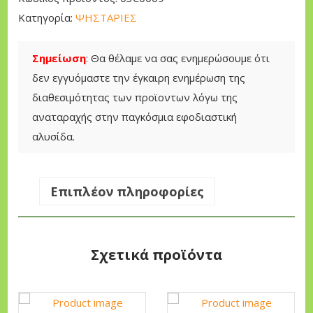
ά
Κατηγορία:
ΨΗΣΤΑΡΙΕΣ
λ
υ
Σημείωση
: Θα θέλαμε να σας ενημερώσουμε ότι
μ
δεν εγγυόμαστε την έγκαιρη ενημέρωση της
μ
διαθεσιμότητας των προϊοντων λόγω της
α
αναταραχής στην παγκόσμια εφοδιαστική
B
αλυσίδα.
B
Q
γ
Επιπλέον πληροφορίες
ι
α
μ
Σχετικά προϊόντα
ο
ν
τ