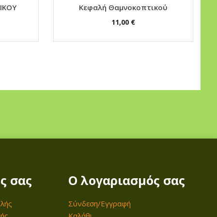
ΙΚΟΥ
Κεφαλή Θαμνοκοπτικού
11,00
€
ς σας
Ο λογαριασμός σας
λής
Σύνδεση/Εγγραφή
μής
Καλάθι