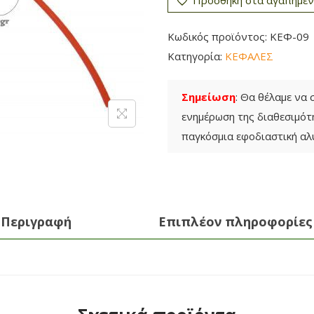
φ
α
Κωδικός προϊόντος:
ΚΕΦ-09
λ
Κατηγορία:
ΚΕΦΑΛΕΣ
ή
Θ
Σημείωση
: Θα θέλαμε να
α
ενημέρωση της διαθεσιμό
μ
παγκόσμια εφοδιαστική αλ
ν
ο
κ
ο
Περιγραφή
Επιπλέον πληροφορίες
π
τ
ι
κ
ο