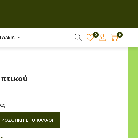
0
0
ΓΑΛΕΙΑ
οπτικού
ίας
ΠΡΟΣΘΉΚΗ ΣΤΟ ΚΑΛΆΘΙ
να