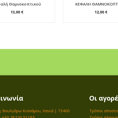
φαλή Θαμνοκοπτικού
ΚΕΦΑΛΗ ΘΑΜΝΟΚΟΠΤ
13,00
€
12,00
€
ινωνία
Οι αγορέ
: Βουλγάρω Κισσάμου, Χανιά | 73400
Τρόποι αποστο
: +30 28220 51185
Τρόποι πληρω