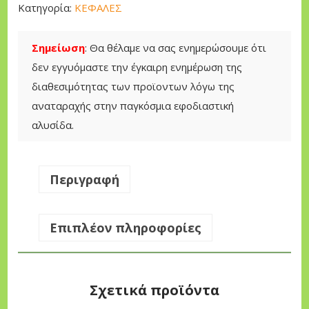
α
Κατηγορία:
ΚΕΦΑΛΕΣ
μ
ν
Σημείωση
: Θα θέλαμε να σας ενημερώσουμε ότι
ο
δεν εγγυόμαστε την έγκαιρη ενημέρωση της
κ
διαθεσιμότητας των προϊοντων λόγω της
ο
αναταραχής στην παγκόσμια εφοδιαστική
π
αλυσίδα.
τ
ι
κ
Περιγραφή
ο
ύ
Επιπλέον πληροφορίες
Α
λ
ο
Σχετικά προϊόντα
υ