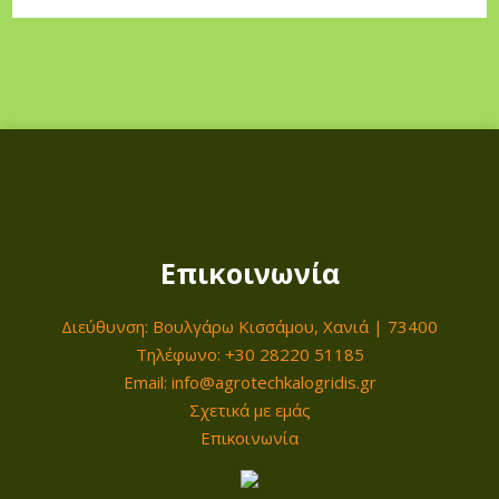
Επικοινωνία
Διεύθυνση: Βουλγάρω Κισσάμου, Χανιά | 73400
Τηλέφωνο: +30 28220 51185
Email: info@agrotechkalogridis.gr
Σχετικά με εμάς
Επικοινωνία