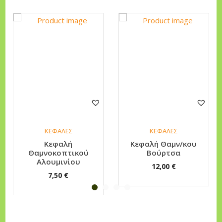
μ
ί
ν
ι
ο
π
ο
σ
ό
τ
ΚΕΦΑΛΕΣ
ΚΕΦΑΛΕΣ
η
Κεφαλή
Κεφαλή Θαμν/κου
Θαμνοκοπτικού
Βούρτσα
τ
Αλουμινίου
12,00
€
α
7,50
€