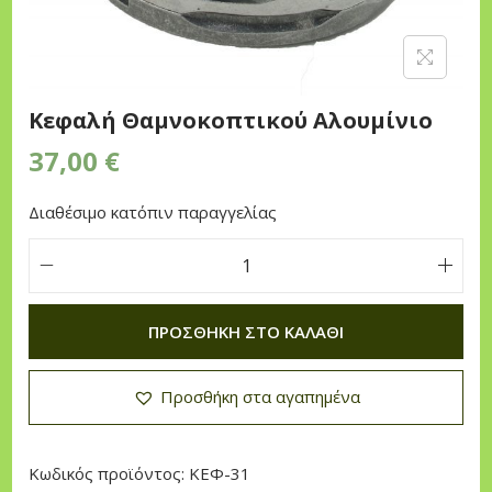
n
Κεφαλή Θαμνοκοπτικού Αλουμίνιο
37,00
€
Διαθέσιμο κατόπιν παραγγελίας
Κ
ε
ΠΡΟΣΘΉΚΗ ΣΤΟ ΚΑΛΆΘΙ
φ
α
Προσθήκη στα αγαπημένα
λ
ή
Θ
Κωδικός προϊόντος:
ΚΕΦ-31