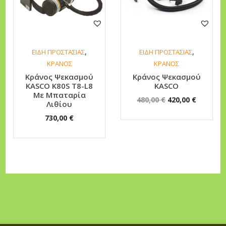
η
τ
α
,
,
ΕΙΔΗ ΠΡΟΣΤΑΣΙΑΣ
ΕΙΔΗ ΠΡΟΣΤΑΣΙΑΣ
ΚΡΑΝΟΣ
ΚΡΑΝΟΣ
Κράνος Ψεκασμού
Κράνος Ψεκασμού
KASCO K80S T8-L8
KASCO
Με Μπαταρία
O
Η
480,00
€
420,00
€
Λιθίου
r
τ
730,00
€
i
ρ
g
έ
i
χ
n
ο
a
υ
l
σ
p
α
r
τ