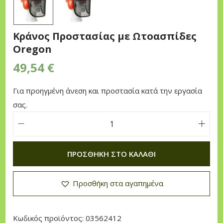
n
Κράνος Προστασίας με Ωτοασπίδες
Oregon
49,54
€
Για προηγμένη άνεση και προστασία κατά την εργασία
σας.
Κ
ρ
ΠΡΟΣΘΉΚΗ ΣΤΟ ΚΑΛΆΘΙ
ά
ν
Προσθήκη στα αγαπημένα
ο
ς
Π
Κωδικός προϊόντος:
03562412