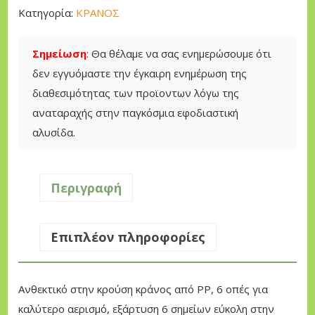
ρ
Κατηγορία:
ΚΡΑΝΟΣ
ο
σ
Σημείωση
: Θα θέλαμε να σας ενημερώσουμε ότι
τ
δεν εγγυόμαστε την έγκαιρη ενημέρωση της
α
διαθεσιμότητας των προϊοντων λόγω της
σ
αναταραχής στην παγκόσμια εφοδιαστική
ί
αλυσίδα.
α
ς
μ
Περιγραφή
ε
Ω
Επιπλέον πληροφορίες
τ
ο
α
Ανθεκτικό στην κρούση κράνος από PP, 6 οπές για
σ
καλύτερο αερισμό, εξάρτυση 6 σημείων εύκολη στην