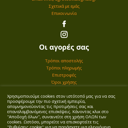
Σχετικά με εμάς
€
Επικοινωνία
.
Οι αγορές σας
Τρόποι αποστολής
Τρόποι πληρωμής
Επιστροφές
Όροι χρήσης
Χρησιμοποιούμε cookies στον ιστότοπό μας για να σας
Ο λογαριασμός σας
προσφέρουμε την πιο σχετική εμπειρία,
απομνημονεύοντας τις προτιμήσεις σας και
επαναλαμβανόμενες επισκέψεις. Κάνοντας κλικ στο
Σύνδεση/Εγγραφή
"Αποδοχή όλων", συναινείτε στη χρήση ΟΛΩΝ των
Καλάθι
cookies. Ωστόσο, μπορείτε να επισκεφτείτε τις
Ταμείο
"Ρυθμίσεις cookie" για να παράσχετε μια ελεγχόμενη