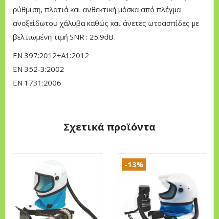
π
ρύθμιση, πλατιά και ανθεκτική μάσκα από πλέγμα
ί
ανοξείδωτου χάλυβα καθώς και άνετες ωτοασπίδες με
δ
βελτιωμένη τιμή SNR : 25.9dB.
ε
EN 397:2012+A1:2012
ς
EN 352-3:2002
O
EN 1731:2006
r
e
g
Σχετικά προϊόντα
o
n
π
-13%
ο
σ
ό
τ