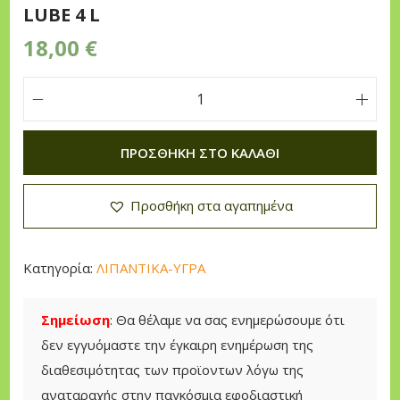
LUBE 4 L
n
18,00
€
Λ
Α
ΠΡΟΣΘΉΚΗ ΣΤΟ ΚΑΛΆΘΙ
Δ
Ι
Προσθήκη στα αγαπημένα
Α
Λ
Υ
Κατηγορία:
ΛΙΠΑΝΤΙΚΑ-ΥΓΡΑ
Σ
Ι
Σημείωση
: Θα θέλαμε να σας ενημερώσουμε ότι
Δ
δεν εγγυόμαστε την έγκαιρη ενημέρωση της
Α
διαθεσιμότητας των προϊοντων λόγω της
Σ
αναταραχής στην παγκόσμια εφοδιαστική