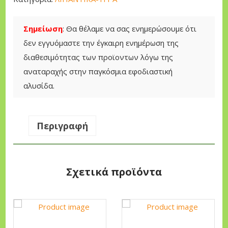
r
τ
Τ
i
ι
Ι
c
μ
Σημείωση
: Θα θέλαμε να σας ενημερώσουμε ότι
Κ
e
ή
δεν εγγυόμαστε την έγκαιρη ενημέρωση της
Ο
w
ε
διαθεσιμότητας των προϊοντων λόγω της
Μ
a
ί
αναταραχής στην παγκόσμια εφοδιαστική
Η
s
ν
αλυσίδα.
Χ
:
α
Α
9
ι
Ν
Περιγραφή
,
:
Η
0
7
Σ
0
,
E
5
Σχετικά προϊόντα
N
€
0
G
.
I
€
N