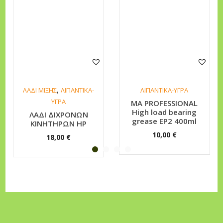
.
E
C
L
E
A
N
,
ΛΑΔΙ ΜΙΞΗΣ
ΛΙΠΑΝΤΙΚΑ-
ΛΙΠΑΝΤΙΚΑ-ΥΓΡΑ
E
ΥΓΡΑ
MA PROFESSIONAL
R
High load bearing
ΛΑΔΙ ΔΙΧΡΟΝΩΝ
M
grease EP2 400ml
ΚΙΝΗΤΗΡΩΝ HP
A
10,00
€
18,00
€
1
L
π
ο
σ
ό