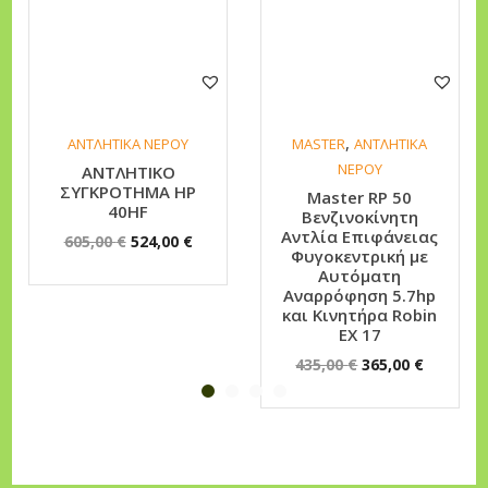
.
ν
τ
λ
ί
,
ΑΝΤΛΗΤΙΚΑ ΝΕΡΟΥ
MASTER
ΑΝΤΛΗΤΙΚΑ
α
ΝΕΡΟΥ
ΑΝΤΛΗΤΙΚΟ
Ε
ΣΥΓΚΡΟΤΗΜΑ HP
Master RP 50
π
40HF
Βενζινοκίνητη
Αντλία Επιφάνειας
O
Η
ι
605,00
€
524,00
€
Φυγοκεντρική με
r
τ
φ
Αυτόματη
Αναρρόφηση 5.7hp
i
ρ
ά
και Κινητήρα Robin
g
έ
ν
EX 17
i
χ
ε
O
Η
435,00
€
365,00
€
n
ο
ι
r
τ
a
υ
α
i
ρ
l
σ
ς
g
έ
p
α
Φ
i
χ