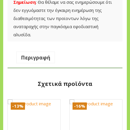
c
μ
Σημείωση
: Θα θέλαμε να σας ενημερώσουμε ότι
0
e
ή
δεν εγγυόμαστε την έγκαιρη ενημέρωση της
H
w
ε
διαθεσιμότητας των προϊοντων λόγω της
Β
a
ί
αναταραχής στην παγκόσμια εφοδιαστική
ε
s
ν
αλυσίδα.
ν
:
α
ζ
5
ι
ι
Περιγραφή
6
:
ν
0
4
ο
,
7
κ
0
5
Σχετικά προϊόντα
ί
0
,
ν
0
η
-13%
-16%
€
0
τ
.
η
€
Α