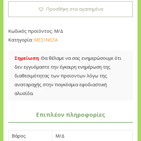
Ι
Προσθήκη στα αγαπημένα
Ν
Ε
Ζ
Κωδικός προϊόντος:
Μ/Δ
Α
Κατηγορία:
ΜΕΣΙΝΕΖΑ
Σ
Τ
Σημείωση
: Θα θέλαμε να σας ενημερώσουμε ότι
Ρ
δεν εγγυόμαστε την έγκαιρη ενημέρωση της
Ι
διαθεσιμότητας των προϊοντων λόγω της
Φ
αναταραχής στην παγκόσμια εφοδιαστική
Τ
αλυσίδα.
Η
Τ
Επιπλέον πληροφορίες
Ε
Τ
Ρ
Βάρος
Μ/Δ