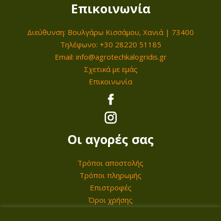
έ
Επικοινωνία
λ
γ
ς
ε
έ
μ
Διεύθυνση: Βουλγάρω Κισσάμου, Χανιά | 73400
γ
ς
π
Τηλέφωνο: +30 28220 51185
ο
.
ο
Email: info@agrotechkalogridis.gr
ύ
Ο
Σχετικά με εμάς
ρ
ν
Επικοινωνία
ι
ο
σ
ε
ύ
τ
π
ν
η
ι
ν
σ
Οι αγορές σας
λ
α
ε
ο
ε
λ
Τρόποι αποστολής
γ
π
ί
Τρόποι πληρωμής
έ
ι
δ
Επιστροφές
ς
λ
α
Όροι χρήσης
μ
ε
τ
π