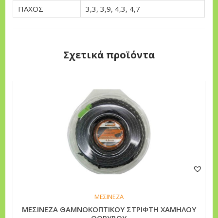
Α
ΠΑΧΟΣ
3,3, 3,9, 4,3, 4,7
Γ
Ω
Ν
Σχετικά προϊόντα
Η
-
Τ
Α
Ρ
υ
Ι
τ
Χ
ό
Ω
τ
Μ
ο
Η
π
π
ρ
ο
ο
ΜΕΣΙΝΕΖΑ
σ
ΜΕΣΙΝΕΖΑ ΘΑΜΝΟΚΟΠΤΙΚΟΥ ΣΤΡΙΦΤΗ ΧΑΜΗΛΟΥ
ϊ