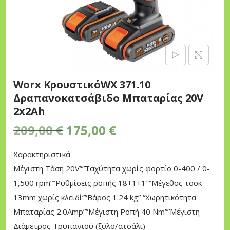
n
Worx ΚρουστικόWX 371.10
Δραπανοκατσάβιδο Μπαταρίας 20V
2x2Ah
O
Η
209,00
€
175,00
€
r
τ
Χαρακτηριστικά
i
ρ
Μέγιστη Τάση 20V””Ταχύτητα χωρίς φορτίο 0-400 / 0-
g
έ
1,500 rpm””Ρυθμίσεις ροπής 18+1+1″”Μέγεθος τσοκ
i
χ
13mm χωρίς κλειδί””Βάρος 1.24 kg” “Χωρητικότητα
n
ο
Μπαταρίας 2.0Amp””Μέγιστη Ροπή 40 Nm””Μέγιστη
a
υ
Διάμετρος Τρυπανιού (ξύλο/ατσάλι)