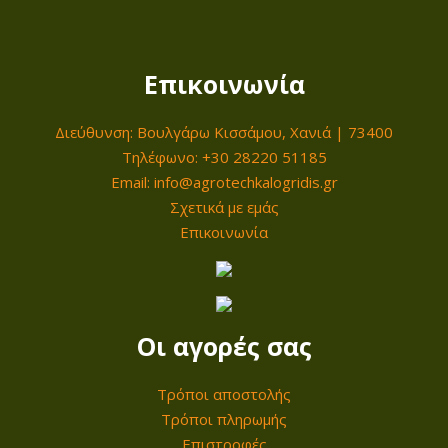
i
ι
ς
c
μ
2
e
ή
0
Επικοινωνία
w
ε
V
a
ί
2
Διεύθυνση: Βουλγάρω Κισσάμου, Χανιά | 73400
s
ν
x
Τηλέφωνο: +30 28220 51185
:
α
Email: info@agrotechkalogridis.gr
2
1
ι
Σχετικά με εμάς
A
8
:
Επικοινωνία
h
5
9
π
,
9
ο
0
,
σ
Οι αγορές σας
0
0
ό
0
τ
Τρόποι αποστολής
€
η
Τρόποι πληρωμής
.
€
τ
Επιστροφές