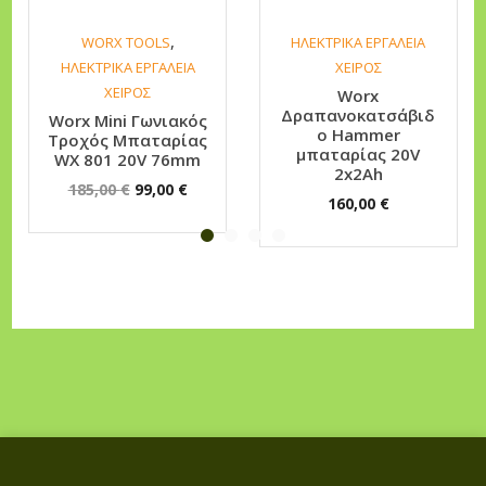
α
,
WORX TOOLS
ΗΛΕΚΤΡΙΚΑ ΕΡΓΑΛΕΙΑ
τ
ΗΛΕΚΤΡΙΚΑ ΕΡΓΑΛΕΙΑ
ΧΕΙΡΟΣ
σ
ΧΕΙΡΟΣ
Worx
ά
Δραπανοκατσάβιδ
Worx Mini Γωνιακός
ο Hammer
β
Τροχός Μπαταρίας
μπαταρίας 20V
WX 801 20V 76mm
ι
2x2Ah
O
Η
185,00
€
99,00
€
δ
160,00
€
r
τ
ο
i
ρ
Μ
g
έ
π
i
χ
α
n
ο
τ
a
υ
α
l
σ
ρ
p
α
ί
r
τ
α