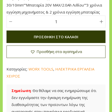
l
σ
30/10mm””Μπαταρία 20V MAX/2.0Ah Λιθίου””3 χρόνια
p
α
εγγύηση μηχανήματος & 2 χρόνια εγγύηση μπαταρίας
r
τ
i
ι
W
c
μ
o
e
ή
ΠΡΟΣΘΉΚΗ ΣΤΟ ΚΑΛΆΘΙ
r
w
ε
x
a
ί
Προσθήκη στα αγαπημένα
Κ
s
ν
ρ
:
α
ο
2
ι
Κατηγορίες:
WORX TOOLS
,
ΗΛΕΚΤΡΙΚΑ ΕΡΓΑΛΕΙΑ
υ
0
:
ΧΕΙΡΟΣ
σ
9
1
τ
,
7
Σημείωση
: Θα θέλαμε να σας ενημερώσουμε ότι
ι
0
5
δεν εγγυόμαστε την έγκαιρη ενημέρωση της
κ
0
,
διαθεσιμότητας των προϊοντων λόγω της
ό
αναταραχής στην παγκόσμια εφοδιαστική