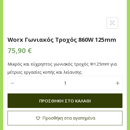
n
Worx Γωνιακός Τροχός 860W 125mm
75,90
€
Μικρός και εύχρηστος γωνιακός τροχός Φ125mm για
μέτριες εργασίες κοπής και λείανσης
W
o
ΠΡΟΣΘΉΚΗ ΣΤΟ ΚΑΛΆΘΙ
r
x
Προσθήκη στα αγαπημένα
Γ
ω