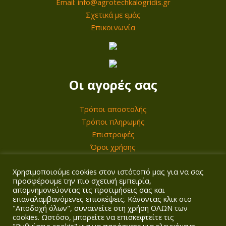
Email: info@agrotechkalogridis.gr
Σχετικά με εμάς
Επικοινωνία
Οι αγορές σας
Τρόποι αποστολής
Τρόποι πληρωμής
Επιστροφές
Όροι χρήσης
Χρησιμοποιούμε cookies στον ιστότοπό μας για να σας
Ο λογαριασμός σας
προσφέρουμε την πιο σχετική εμπειρία,
απομνημονεύοντας τις προτιμήσεις σας και
επαναλαμβανόμενες επισκέψεις. Κάνοντας κλικ στο
Σύνδεση/Εγγραφή
"Αποδοχή όλων", συναινείτε στη χρήση ΟΛΩΝ των
Καλάθι
cookies. Ωστόσο, μπορείτε να επισκεφτείτε τις
Ταμείο