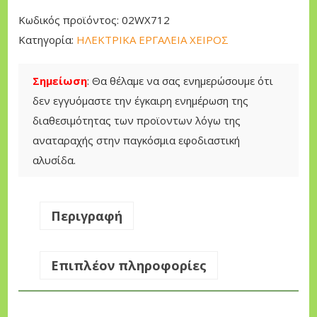
ν
Κωδικός προϊόντος:
02WX712
ι
Κατηγορία:
ΗΛΕΚΤΡΙΚΑ ΕΡΓΑΛΕΙΑ ΧΕΙΡΟΣ
α
κ
Σημείωση
: Θα θέλαμε να σας ενημερώσουμε ότι
ό
δεν εγγυόμαστε την έγκαιρη ενημέρωση της
ς
διαθεσιμότητας των προϊοντων λόγω της
Τ
αναταραχής στην παγκόσμια εφοδιαστική
ρ
αλυσίδα.
ο
χ
ό
Περιγραφή
ς
8
Επιπλέον πληροφορίες
6
0
W