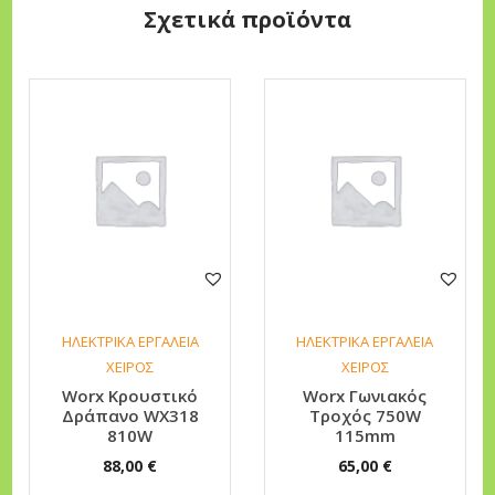
Σχετικά προϊόντα
1
2
5
m
m
π
ο
σ
ό
τ
η
ΗΛΕΚΤΡΙΚΑ ΕΡΓΑΛΕΙΑ
ΗΛΕΚΤΡΙΚΑ ΕΡΓΑΛΕΙΑ
τ
ΧΕΙΡΟΣ
ΧΕΙΡΟΣ
α
Worx Κρουστικό
Worx Γωνιακός
Δράπανο WX318
Τροχός 750W
810W
115mm
88,00
€
65,00
€