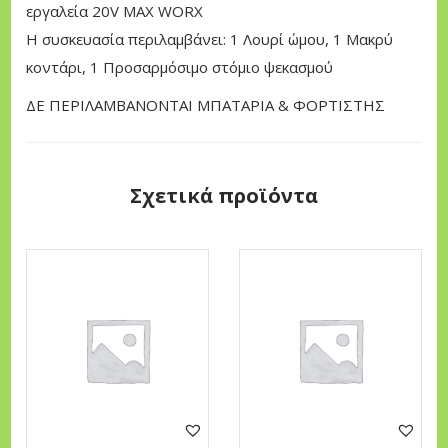
εργαλεία 20V MAX WORX
t
Η συσκευασία περιλαμβάνει: 1 Λουρί ώμου, 1 Μακρύ
π
κοντάρι, 1 Προσαρμόσιμο στόμιο ψεκασμού
ο
σ
ΔΕ ΠΕΡΙΛΑΜΒΑΝΟΝΤΑΙ ΜΠΑΤΑΡΙΑ & ΦΟΡΤΙΣΤΗΣ
ό
τ
η
Σχετικά προϊόντα
τ
α