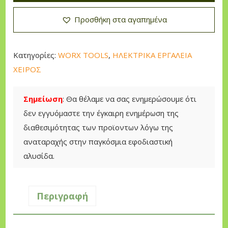
:
α
x
9
ι
Προσθήκη στα αγαπημένα
Ψ
0
:
ε
,
5
κ
0
9
Κατηγορίες:
WORX TOOLS
,
ΗΛΕΚΤΡΙΚΑ ΕΡΓΑΛΕΙΑ
α
0
,
ΧΕΙΡΟΣ
σ
0
τ
€
0
Σημείωση
: Θα θέλαμε να σας ενημερώσουμε ότι
ή
.
δεν εγγυόμαστε την έγκαιρη ενημέρωση της
ρ
€
διαθεσιμότητας των προϊοντων λόγω της
α
.
αναταραχής στην παγκόσμια εφοδιαστική
ς
αλυσίδα.
Π
ρ
ο
Περιγραφή
π
ι