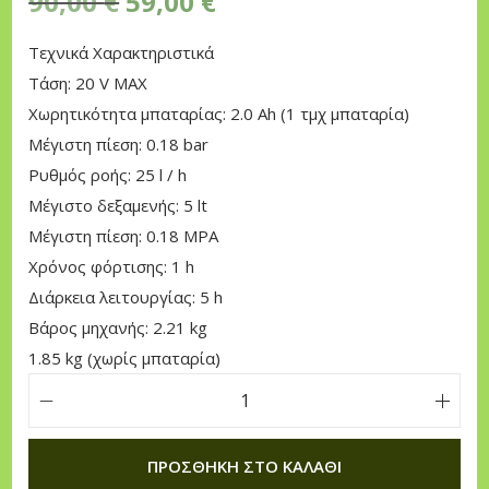
O
Η
90,00
€
59,00
€
r
τ
Τεχνικά Χαρακτηριστικά
i
ρ
Τάση: 20 V MAX
g
έ
Χωρητικότητα μπαταρίας: 2.0 Ah (1 τμχ μπαταρία)
i
χ
Μέγιστη πίεση: 0.18 bar
n
ο
Ρυθμός ροής: 25 l / h
a
υ
Μέγιστο δεξαμενής: 5 lt
l
σ
Μέγιστη πίεση: 0.18 MPA
p
α
Χρόνος φόρτισης: 1 h
r
τ
Διάρκεια λειτουργίας: 5 h
i
ι
Βάρος μηχανής: 2.21 kg
c
μ
1.85 kg (χωρίς μπαταρία)
e
ή
w
ε
W
a
ί
o
s
ν
ΠΡΟΣΘΉΚΗ ΣΤΟ ΚΑΛΆΘΙ
r