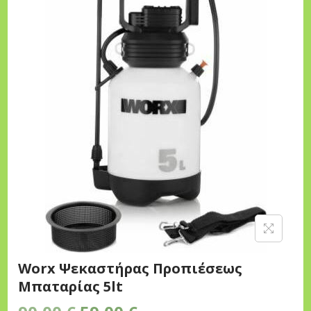
n
Worx Ψεκαστήρας Προπιέσεως
Μπαταρίας 5lt