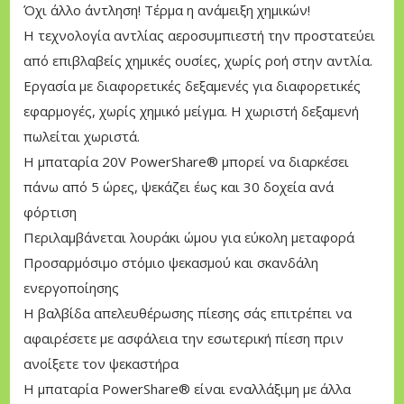
Όχι άλλο άντληση! Τέρμα η ανάμειξη χημικών!
έ
Η τεχνολογία αντλίας αεροσυμπιεστή την προστατεύει
σ
από επιβλαβείς χημικές ουσίες, χωρίς ροή στην αντλία.
ε
Εργασία με διαφορετικές δεξαμενές για διαφορετικές
ω
εφαρμογές, χωρίς χημικό μείγμα. Η χωριστή δεξαμενή
ς
πωλείται χωριστά.
Μ
Η μπαταρία 20V PowerShare® μπορεί να διαρκέσει
π
πάνω από 5 ώρες, ψεκάζει έως και 30 δοχεία ανά
α
φόρτιση
τ
Περιλαμβάνεται λουράκι ώμου για εύκολη μεταφορά
α
Προσαρμόσιμο στόμιο ψεκασμού και σκανδάλη
ρ
ενεργοποίησης
ί
Η βαλβίδα απελευθέρωσης πίεσης σάς επιτρέπει να
α
αφαιρέσετε με ασφάλεια την εσωτερική πίεση πριν
ς
ανοίξετε τον ψεκαστήρα
5
Η μπαταρία PowerShare® είναι εναλλάξιμη με άλλα
l