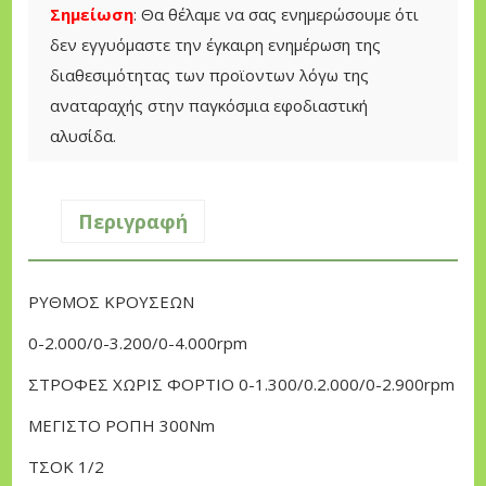
Α
e
ή
Σημείωση
: Θα θέλαμε να σας ενημερώσουμε ότι
Σ
w
ε
δεν εγγυόμαστε την έγκαιρη ενημέρωση της
Τ
a
ί
διαθεσιμότητας των προϊοντων λόγω της
Α
s
ν
αναταραχής στην παγκόσμια εφοδιαστική
Ν
:
α
αλυσίδα.
Ι
2
ι
Α
9
:
Μ
Περιγραφή
5
2
Π
,
0
Α
0
9
ΡΥΘΜΟΣ ΚΡΟΥΣΕΩΝ
Τ
0
,
Α
0-2.000/0-3.200/0-4.000rpm
0
Ρ
€
0
ΣΤΡΟΦΕΣ ΧΩΡΙΣ ΦΟΡΤΙΟ 0-1.300/0.2.000/0-2.900rpm
Ι
.
ΜΕΓΙΣΤΟ ΡΟΠΗ 300Nm
Α
€
Σ
.
ΤΣΟΚ 1/2