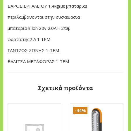
2
ΒΑΡΟΣ ΕΡΓΑΛΕΙΟΥ 1.4κg(με μπαταρια)
0
περιλαμβανονται στην συσκευασια
W
O
μπαταρια li-lon 20v 2.0AH 2τεμ
R
φορτιστης2 Α 1 ΤΕΜ
X
π
ΓΑΝΤΖΟΣ ΖΩΝΗΣ 1 ΤΕΜ
ο
ΒΑΛΙΤΣΑ ΜΕΤΑΦΟΡΑΣ 1 ΤΕΜ
σ
ό
τ
Σχετικά προϊόντα
η
τ
α
-44%