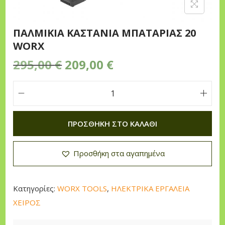
n
ΠΑΛΜΙΚΙΑ ΚΑΣΤΑΝΙΑ ΜΠΑΤΑΡΙΑΣ 20
WORX
O
Η
295,00
€
209,00
€
r
τ
i
ρ
Π
g
έ
Α
i
χ
ΠΡΟΣΘΉΚΗ ΣΤΟ ΚΑΛΆΘΙ
Λ
n
ο
Μ
a
υ
Προσθήκη στα αγαπημένα
Ι
l
σ
Κ
p
α
Ι
r
τ
Κατηγορίες:
WORX TOOLS
,
ΗΛΕΚΤΡΙΚΑ ΕΡΓΑΛΕΙΑ
Α
i
ι
ΧΕΙΡΟΣ
Κ
c
μ