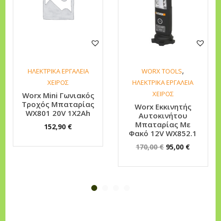
,
ΗΛΕΚΤΡΙΚΑ ΕΡΓΑΛΕΙΑ
WORX TOOLS
ΧΕΙΡΟΣ
ΗΛΕΚΤΡΙΚΑ ΕΡΓΑΛΕΙΑ
ΧΕΙΡΟΣ
Worx Mini Γωνιακός
Τροχός Μπαταρίας
Worx Εκκινητής
WX801 20V 1Χ2Ah
Αυτοκινήτου
Μπαταρίας Με
152,90
€
Φακό 12V WX852.1
O
Η
170,00
€
95,00
€
r
τ
i
ρ
g
έ
i
χ
n
ο