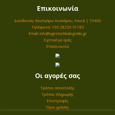
e
ή
Επικοινωνία
w
ε
a
ί
Διεύθυνση: Βουλγάρω Κισσάμου, Χανιά | 73400
s
ν
Τηλέφωνο: +30 28220 51185
:
α
Email: info@agrotechkalogridis.gr
1
ι
Σχετικά με εμάς
7
:
Επικοινωνία
0
9
,
5
0
,
Οι αγορές σας
0
0
0
Τρόποι αποστολής
€
Τρόποι πληρωμής
.
€
Επιστροφές
.
Όροι χρήσης