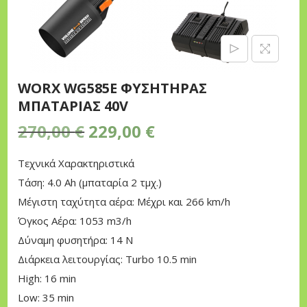
n
WORX WG585E ΦΥΣΗΤΗΡΑΣ
ΜΠΑΤΑΡΙΑΣ 40V
O
Η
270,00
€
229,00
€
r
τ
Τεχνικά Χαρακτηριστικά
i
ρ
Τάση: 4.0 Ah (μπαταρία 2 τμχ.)
g
έ
Μέγιστη ταχύτητα αέρα: Μέχρι και 266 km/h
i
χ
Όγκος Αέρα: 1053 m3/h
n
ο
Δύναμη φυσητήρα: 14 N
a
υ
Διάρκεια λειτουργίας: Turbo 10.5 min
l
σ
High: 16 min
p
α
Low: 35 min
r
τ