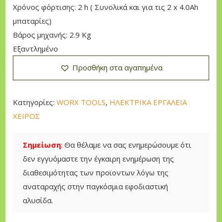
Χρόνος φόρτισης: 2 h ( Συνολικά και για τις 2 x 4.0Αh
i
ι
μπαταρίες)
c
μ
Βάρος μηχανής: 2.9 Kg
e
ή
Εξαντλημένο
w
ε
a
ί
Προσθήκη στα αγαπημένα
s
ν
:
α
Κατηγορίες:
WORX TOOLS
,
ΗΛΕΚΤΡΙΚΑ ΕΡΓΑΛΕΙΑ
2
ι
ΧΕΙΡΟΣ
7
:
0
2
Σημείωση
: Θα θέλαμε να σας ενημερώσουμε ότι
,
2
δεν εγγυόμαστε την έγκαιρη ενημέρωση της
0
9
διαθεσιμότητας των προϊοντων λόγω της
0
,
αναταραχής στην παγκόσμια εφοδιαστική
0
αλυσίδα.
€
0
.