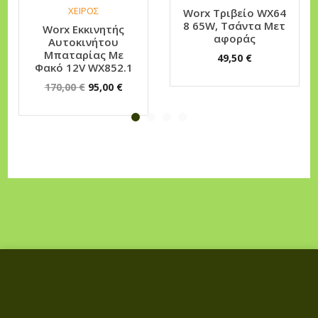
ΧΕΙΡΟΣ
Worx Τριβείο WX64
8 65W, Τσάντα Μετ
Worx Εκκινητής
αφοράς
Αυτοκινήτου
Μπαταρίας Με
49,50
€
Φακό 12V WX852.1
O
Η
170,00
€
95,00
€
r
τ
i
ρ
g
έ
i
χ
n
ο
a
υ
l
σ
p
α
r
τ
i
ι
c
μ