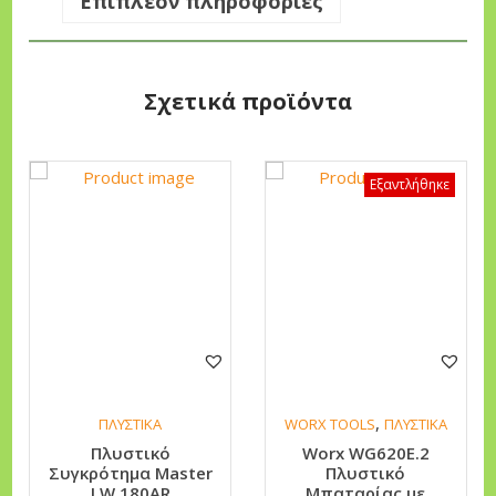
Επιπλέον πληροφορίες
a
s
t
Σχετικά προϊόντα
e
r
L
Εξαντλήθηκε
W
2
2
0
A
R
π
ο
,
ΠΛΥΣΤΙΚΑ
WORX TOOLS
ΠΛΥΣΤΙΚΑ
σ
Πλυστικό
Worx WG620E.2
Συγκρότημα Master
Πλυστικό
ό
LW 180AR
Μπαταρίας με