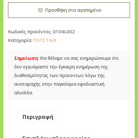
σ
Προσθήκη στα αγαπημένα
τ
ι
κ
Κωδικός προϊόντος:
0104L002
ό
Κατηγορία:
ΠΛΥΣΤΙΚΑ
Σ
υ
Σημείωση
: Θα θέλαμε να σας ενημερώσουμε ότι
γ
δεν εγγυόμαστε την έγκαιρη ενημέρωση της
κ
διαθεσιμότητας των προϊοντων λόγω της
ρ
αναταραχής στην παγκόσμια εφοδιαστική
ό
αλυσίδα.
τ
η
μ
Περιγραφή
α
M