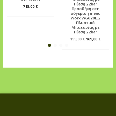
τ
Πίεση 22bar
715,00
€
Προσθήκη στη
η
σύγκριση menu
τ
Worx WG620E.2
Πλυστικό
α
Μπαταρίας με
Πίεση 22bar
O
Η
199,00
€
169,00
€
r
τ
i
ρ
g
έ
i
χ
n
ο
a
υ
l
σ
p
α
r
τ
i
ι