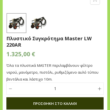
n
Πλυστικό Συγκρότημα Master LW
220AR
1.325,00
€
Όλα τα πλυστικά MASTER περιλαμβάνουν φίλτρο
νερού, μανόμετρο, πιστόλι, ρυθμιζόμενο αυλό τύπου
βεντάλια και λάστιχο 10m.
Π
λ
ΠΡΟΣΘΉΚΗ ΣΤΟ ΚΑΛΆΘΙ
υ