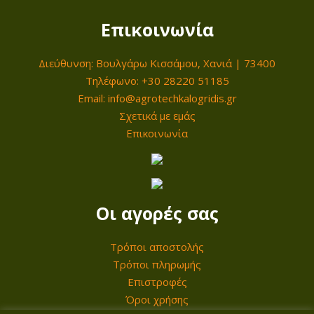
c
μ
Επικοινωνία
e
ή
w
ε
Διεύθυνση: Βουλγάρω Κισσάμου, Χανιά | 73400
a
ί
Τηλέφωνο: +30 28220 51185
s
ν
Email: info@agrotechkalogridis.gr
:
α
Σχετικά με εμάς
1
ι
Επικοινωνία
9
:
9
1
,
6
0
9
Οι αγορές σας
0
,
0
Τρόποι αποστολής
€
0
Τρόποι πληρωμής
.
Επιστροφές
Όροι χρήσης
€