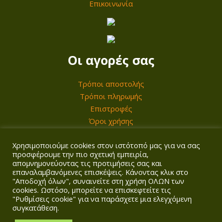
Επικοινωνία
Οι αγορές σας
Τρόποι αποστολής
Τρόποι πληρωμής
Επιστροφές
Όροι χρήσης
Χρησιμοποιούμε cookies στον ιστότοπό μας για να σας
Ο λογαριασμός σας
προσφέρουμε την πιο σχετική εμπειρία,
απομνημονεύοντας τις προτιμήσεις σας και
επαναλαμβανόμενες επισκέψεις. Κάνοντας κλικ στο
Σύνδεση/Εγγραφή
"Αποδοχή όλων", συναινείτε στη χρήση ΟΛΩΝ των
Καλάθι
cookies. Ωστόσο, μπορείτε να επισκεφτείτε τις
Ταμείο
"Ρυθμίσεις cookie" για να παράσχετε μια ελεγχόμενη
συγκατάθεση.