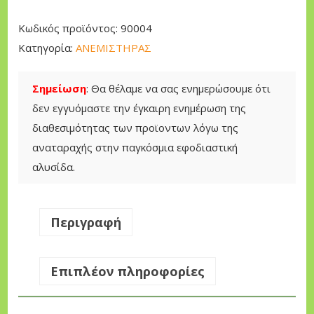
o
l
Κωδικός προϊόντος:
90004
s
Κατηγορία:
ΑΝΕΜΙΣΤΗΡΑΣ
Ε
π
Σημείωση
: Θα θέλαμε να σας ενημερώσουμε ότι
α
δεν εγγυόμαστε την έγκαιρη ενημέρωση της
γ
διαθεσιμότητας των προϊοντων λόγω της
γ
αναταραχής στην παγκόσμια εφοδιαστική
ε
αλυσίδα.
λ
μ
α
Περιγραφή
τ
ι
Επιπλέον πληροφορίες
κ
ό