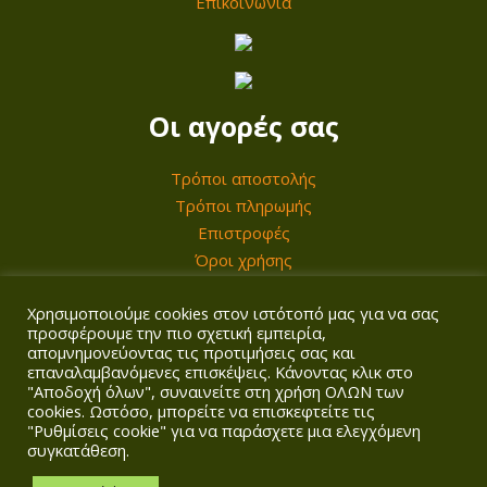
Επικοινωνία
α
Οι αγορές σας
Τρόποι αποστολής
Τρόποι πληρωμής
Επιστροφές
Όροι χρήσης
Χρησιμοποιούμε cookies στον ιστότοπό μας για να σας
Ο λογαριασμός σας
προσφέρουμε την πιο σχετική εμπειρία,
απομνημονεύοντας τις προτιμήσεις σας και
επαναλαμβανόμενες επισκέψεις. Κάνοντας κλικ στο
Σύνδεση/Εγγραφή
"Αποδοχή όλων", συναινείτε στη χρήση ΟΛΩΝ των
Καλάθι
cookies. Ωστόσο, μπορείτε να επισκεφτείτε τις
Ταμείο
"Ρυθμίσεις cookie" για να παράσχετε μια ελεγχόμενη
συγκατάθεση.