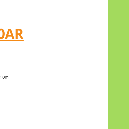
0AR
 10m.