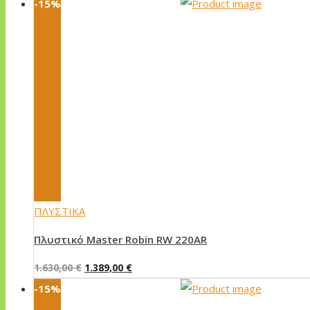
-15%
ΠΛΥΣΤΙΚΑ
Πλυστικό Master Robin RW 220AR
Original
Η
1.630,00
€
1.389,00
€
price
τρέχουσα
-15%
was:
τιμή