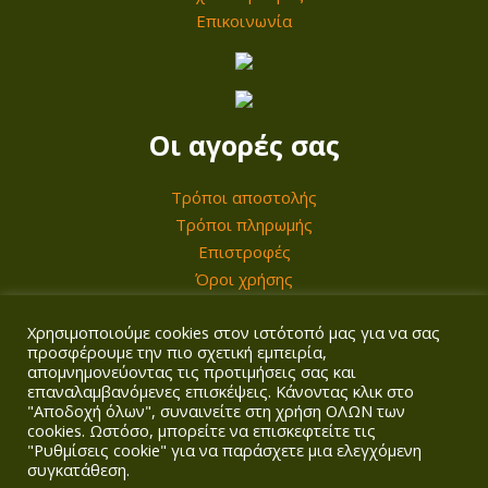
5
5
η
Επικοινωνία
,
2
τ
0
4
α
0
,
0
Οι αγορές σας
€
0
.
Τρόποι αποστολής
€
Τρόποι πληρωμής
.
Επιστροφές
Όροι χρήσης
Χρησιμοποιούμε cookies στον ιστότοπό μας για να σας
Ο λογαριασμός σας
προσφέρουμε την πιο σχετική εμπειρία,
απομνημονεύοντας τις προτιμήσεις σας και
επαναλαμβανόμενες επισκέψεις. Κάνοντας κλικ στο
Σύνδεση/Εγγραφή
"Αποδοχή όλων", συναινείτε στη χρήση ΟΛΩΝ των
Καλάθι
cookies. Ωστόσο, μπορείτε να επισκεφτείτε τις
Ταμείο
"Ρυθμίσεις cookie" για να παράσχετε μια ελεγχόμενη
συγκατάθεση.