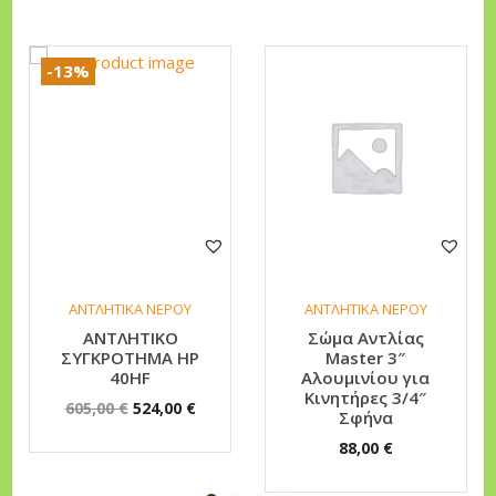
μ
ι
-13%
ν
ί
ο
υ
γ
ι
α
Κ
ΑΝΤΛΗΤΙΚΑ ΝΕΡΟΥ
ΑΝΤΛΗΤΙΚΑ ΝΕΡΟΥ
ι
ΑΝΤΛΗΤΙΚΟ
Σώμα Αντλίας
ΣΥΓΚΡΟΤΗΜΑ HP
Master 3″
ν
40HF
Αλουμινίου για
η
Κινητήρες 3/4″
O
Η
605,00
€
524,00
€
Σφήνα
τ
r
τ
88,00
€
ή
i
ρ
ρ