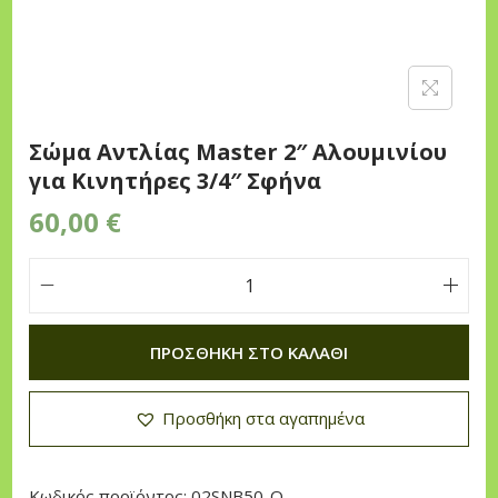
n
Σώμα Αντλίας Master 2″ Αλουμινίου
για Κινητήρες 3/4″ Σφήνα
60,00
€
Σ
ώ
ΠΡΟΣΘΉΚΗ ΣΤΟ ΚΑΛΆΘΙ
μ
α
Προσθήκη στα αγαπημένα
Α
ν
τ
Κωδικός προϊόντος:
02SNB50-Q