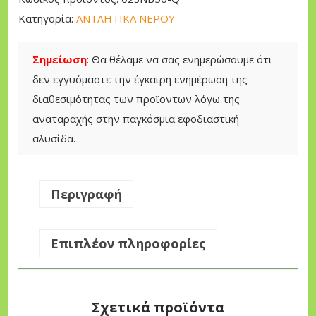
λ
Κατηγορία:
ΑΝΤΛΗΤΙΚΑ ΝΕΡΟΥ
ί
α
Σημείωση
: Θα θέλαμε να σας ενημερώσουμε ότι
ς
δεν εγγυόμαστε την έγκαιρη ενημέρωση της
M
διαθεσιμότητας των προϊοντων λόγω της
a
αναταραχής στην παγκόσμια εφοδιαστική
s
αλυσίδα.
t
e
r
Περιγραφή
2
"
Επιπλέον πληροφορίες
Α
λ
ο
Σχετικά προϊόντα
υ