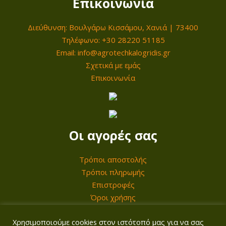
Επικοινωνία
e
ή
π
w
ε
ο
Διεύθυνση: Βουλγάρω Κισσάμου, Χανιά | 73400
a
ί
σ
Τηλέφωνο: +30 28220 51185
s
ν
ό
Email: info@agrotechkalogridis.gr
:
α
Σχετικά με εμάς
τ
1
ι
Επικοινωνία
η
7
:
τ
0
1
α
,
0
0
5
Οι αγορές σας
0
,
0
Τρόποι αποστολής
€
0
Τρόποι πληρωμής
.
Επιστροφές
Όροι χρήσης
€
.
Χρησιμοποιούμε cookies στον ιστότοπό μας για να σας