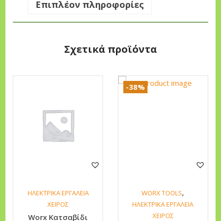
Επιπλέον πληροφορίες
κ
ό
Μ
Σχετικά προϊόντα
π
α
τ
-38%
α
ρ
ί
α
ς
W
X
3
,
ΗΛΕΚΤΡΙΚΑ ΕΡΓΑΛΕΙΑ
WORX TOOLS
8
ΧΕΙΡΟΣ
ΗΛΕΚΤΡΙΚΑ ΕΡΓΑΛΕΙΑ
1
ΧΕΙΡΟΣ
Worx Κατσαβίδι