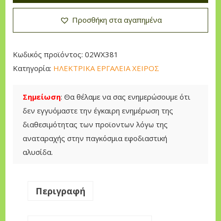
x
Προσθήκη στα αγαπημένα
Κ
ρ
ο
Κωδικός προϊόντος:
02WX381
υ
Κατηγορία:
ΗΛΕΚΤΡΙΚΑ ΕΡΓΑΛΕΙΑ ΧΕΙΡΟΣ
σ
τ
Σημείωση
: Θα θέλαμε να σας ενημερώσουμε ότι
ι
δεν εγγυόμαστε την έγκαιρη ενημέρωση της
κ
διαθεσιμότητας των προϊοντων λόγω της
ό
αναταραχής στην παγκόσμια εφοδιαστική
Σ
αλυσίδα.
κ
α
π
Περιγραφή
τ
ι