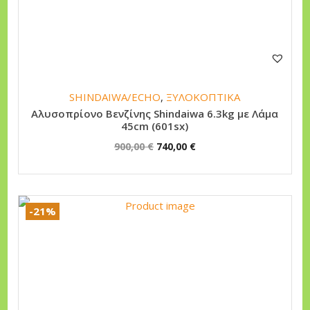
n
SHINDAIWA/ECHO
,
ΞΥΛΟΚΟΠΤΙΚΑ
Αλυσοπρίονο Βενζίνης Shindaiwa 6.3kg με Λάμα
45cm (601sx)
O
Η
900,00
€
740,00
€
r
τ
i
ρ
g
έ
-21%
i
χ
n
ο
a
υ
l
σ
p
α