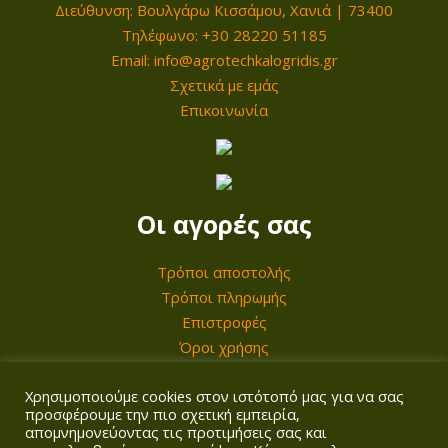
Διεύθυνση: Βουλγάρω Κισσάμου, Χανιά | 73400
ό
a
ί
ρ
Τηλέφωνο: +30 28220 51185
τ
s
ν
€
α
Email: info@agrotechkalogridis.gr
η
:
α
t
λ
Σχετικά με εμάς
τ
9
ι
h
λ
Επικοινωνία
α
0
:
r
α
0
7
o
γ
,
4
u
έ
0
0
g
Οι αγορές σας
ς
0
,
h
.
0
Τρόποι αποστολής
4
Ο
€
0
Τρόποι πληρωμής
1
ι
.
Επιστροφές
9
ε
Όροι χρήσης
€
,
π
.
0
ι
Χρησιμοποιούμε cookies στον ιστότοπό μας για να σας
Ο λογαριασμός σας
0
προσφέρουμε την πιο σχετική εμπειρία,
λ
απομνημονεύοντας τις προτιμήσεις σας και
ο