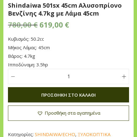
Shindaiwa 501sx 45cm Αλυσοπρίονο
n
Βενζίνης 4.7kg με Λάμα 45cm
O
Η
780,00
€
619,00
€
r
τ
Κυβισμός: 50.2cc
i
ρ
Μήκος Λάμας: 45cm
g
έ
Βάρος: 4.7kg
i
χ
Ιπποδύναμη: 3.5hp
n
ο
a
υ
S
l
σ
h
p
α
ΠΡΟΣΘΉΚΗ ΣΤΟ ΚΑΛΆΘΙ
i
r
τ
n
i
ι
Προσθήκη στα αγαπημένα
d
c
μ
a
e
ή
i
w
ε
Κατηγορίες:
SHINDAIWA/ECHO
,
ΞΥΛΟΚΟΠΤΙΚΑ