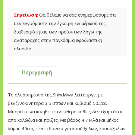
w
a
ί
a
s
ν
Σημείωση
: Θα θέλαμε να σας ενημερώσουμε ότι
5
:
α
δεν εγγυόμαστε την έγκαιρη ενημέρωση της
0
7
ι
διαθεσιμότητας των προϊοντων λόγω της
1
8
:
αναταραχής στην παγκόσμια εφοδιαστική
s
0
6
αλυσίδα.
x
,
1
4
0
9
5
Περιγραφή
0
,
c
0
m
€
0
Το αλυσοπρίονο της Shindaiwa λειτουργεί με
Α
.
βενζινοκινητήρα 3.5 ίππων και κυβισμό 50.2cc.
λ
€
Μπορείτε να κινηθείτε ελεύθερα καθώς δεν εξαρτάται
υ
.
από καλώδια και πρίζες. Με βάρος 4.7 κιλά και μήκος
σ
λάμας 45cm, είναι ιδανικό για κοπή ξυλων, καυσόξυλων
ο