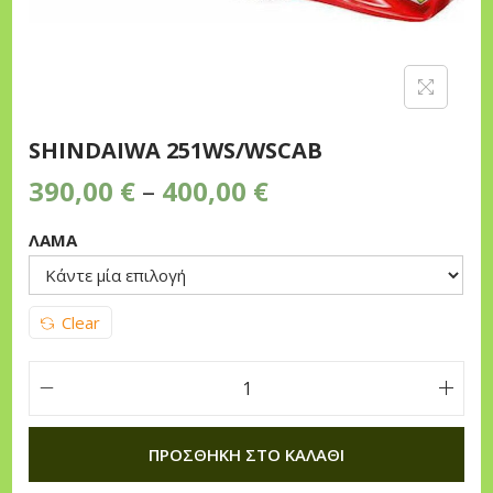
n
SHINDAIWA 251WS/WSCAB
P
390,00
€
–
400,00
€
r
ΛΑΜΑ
i
c
e
Clear
r
a
n
S
g
H
ΠΡΟΣΘΉΚΗ ΣΤΟ ΚΑΛΆΘΙ
e
I