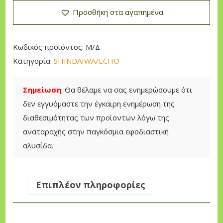
:
N
Προσθήκη στα αγαπημένα
3
D
9
A
0
I
Κωδικός προϊόντος:
Μ/Δ
,
W
Κατηγορία:
SHINDAIWA/ECHO
0
A
0
2
Σημείωση
: Θα θέλαμε να σας ενημερώσουμε ότι
5
δεν εγγυόμαστε την έγκαιρη ενημέρωση της
€
1
διαθεσιμότητας των προϊοντων λόγω της
t
W
αναταραχής στην παγκόσμια εφοδιαστική
h
S
αλυσίδα.
r
/
o
W
u
S
Επιπλέον πληροφορίες
g
C
h
A