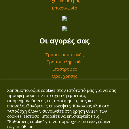
Σχετικά με εμάς
9
ι
,
6
Επικοινωνία
0
:
0
5
0
7
0
,
,
4
0
0
0
€
0
Οι αγορές σας
0
,
.
0
Τρόποι αποστολής
€
€
0
Τρόποι πληρωμής
.
.
Επιστροφές
Όροι χρήσης
€
.
Χρησιμοποιούμε cookies στον ιστότοπό μας για να σας
Ο λογαριασμός σας
προσφέρουμε την πιο σχετική εμπειρία,
απομνημονεύοντας τις προτιμήσεις σας και
επαναλαμβανόμενες επισκέψεις. Κάνοντας κλικ στο
Σύνδεση/Εγγραφή
"Αποδοχή όλων", συναινείτε στη χρήση ΟΛΩΝ των
Καλάθι
cookies. Ωστόσο, μπορείτε να επισκεφτείτε τις
Ταμείο
"Ρυθμίσεις cookie" για να παράσχετε μια ελεγχόμενη
συγκατάθεση.