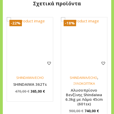
4
B
Σχετικά προϊόντα
0
π
0
ο
,
σ
-22%
-18%
0
ό
0
τ
η
€
τ
α
,
SHINDAIWA/ECHO
SHINDAIWA/ECHO
ΞΥΛΟΚΟΠΤΙΚΑ
SHINDAIWA 362Ts
Αλυσοπρίονο
O
Η
470,00
€
365,00
€
Βενζίνης Shindaiwa
r
τ
6.3kg με Λάμα 45cm
(601sx)
i
ρ
O
Η
900,00
€
740,00
€
g
έ