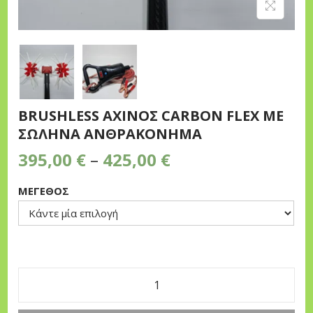
n
BRUSHLESS ΑΧΙΝΟΣ CARBON FLEX ΜΕ
ΣΩΛΗΝΑ ΑΝΘΡΑΚΟΝΗΜΑ
P
395,00
€
–
425,00
€
r
ΜΕΓΕΘΟΣ
i
c
e
r
a
n
B