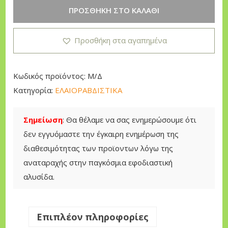
g
R
ΠΡΟΣΘΉΚΗ ΣΤΟ ΚΑΛΆΘΙ
e
U
:
S
Προσθήκη στα αγαπημένα
3
H
9
L
5
E
Κωδικός προϊόντος:
Μ/Δ
,
S
Κατηγορία:
ΕΛΑΙΟΡΑΒΔΙΣΤΙΚΑ
0
S
0
Α
Σημείωση
: Θα θέλαμε να σας ενημερώσουμε ότι
Χ
δεν εγγυόμαστε την έγκαιρη ενημέρωση της
€
Ι
διαθεσιμότητας των προϊοντων λόγω της
t
Ν
αναταραχής στην παγκόσμια εφοδιαστική
h
Ο
αλυσίδα.
r
Σ
o
C
u
A
Επιπλέον πληροφορίες