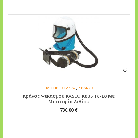
ο
ύ
ν
ν
α
ε
π
ι
λ
ε
,
ΕΙΔΗ ΠΡΟΣΤΑΣΙΑΣ
ΚΡΑΝΟΣ
γ
Κράνος Ψεκασμού KASCO K80S T8-L8 Με
ο
Μπαταρία Λιθίου
ύ
730,00
€
ν
σ
τ