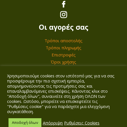
τ
ο
ς
Οι αγορές σας
Τρόποι αποστολής
Τρόποι πληρωμής
Επιστροφές
Όροι χρήσης
Χρησιμοποιούμε cookies στον ιστότοπό μας για να σας
Ο λογαριασμός σας
προσφέρουμε την πιο σχετική εμπειρία,
απομνημονεύοντας τις προτιμήσεις σας και
επαναλαμβανόμενες επισκέψεις. Κάνοντας κλικ στο
Σύνδεση/Εγγραφή
"Αποδοχή όλων", συναινείτε στη χρήση ΟΛΩΝ των
Καλάθι
cookies. Ωστόσο, μπορείτε να επισκεφτείτε τις
"Ρυθμίσεις cookie" για να παράσχετε μια ελεγχόμενη
Ταμείο
συγκατάθεση.
Απόρριψη
Ρυθμίσεις Cookies
Αποδοχή όλων
Copyright © 2026
Agrotech Kalogridis
| Αρ. ΓΕΜΗ: 149901858000 |