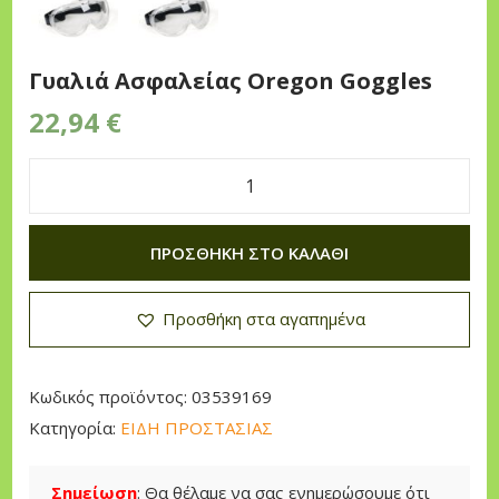
n
Γυαλιά Ασφαλείας Oregon Goggles
22,94
€
Γ
υ
ΠΡΟΣΘΉΚΗ ΣΤΟ ΚΑΛΆΘΙ
α
λ
Προσθήκη στα αγαπημένα
ι
ά
Α
Κωδικός προϊόντος:
03539169
σ
Κατηγορία:
ΕΙΔΗ ΠΡΟΣΤΑΣΙΑΣ
φ
α
Σημείωση
: Θα θέλαμε να σας ενημερώσουμε ότι