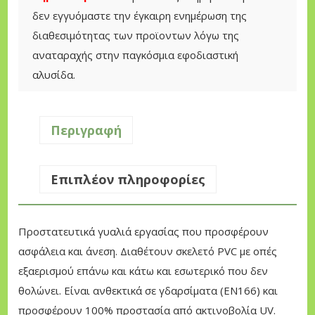
λ
δεν εγγυόμαστε την έγκαιρη ενημέρωση της
ε
διαθεσιμότητας των προϊοντων λόγω της
ί
αναταραχής στην παγκόσμια εφοδιαστική
α
αλυσίδα.
ς
O
r
Περιγραφή
e
g
Επιπλέον πληροφορίες
o
n
G
Προστατευτικά γυαλιά εργασίας που προσφέρουν
o
ασφάλεια και άνεση. Διαθέτουν σκελετό PVC με οπές
g
εξαερισμού επάνω και κάτω και εσωτερικό που δεν
g
θολώνει. Είναι ανθεκτικά σε γδαρσίματα (EN166) και
l
προσφέρουν 100% προστασία από ακτινοβολία UV.