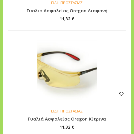
ΕΙΔΗ ΠΡΟΣΤΑΣΙΑΣ
ς
Γυαλιά Ασφαλείας Oregon Διαφανή
.
11,32
€
Ο
ι
ε
π
ι
λ
ο
γ
έ
ς
μ
ΕΙΔΗ ΠΡΟΣΤΑΣΙΑΣ
π
Γυαλιά Ασφαλείας Oregon Κίτρινα
ο
11,32
€
ρ