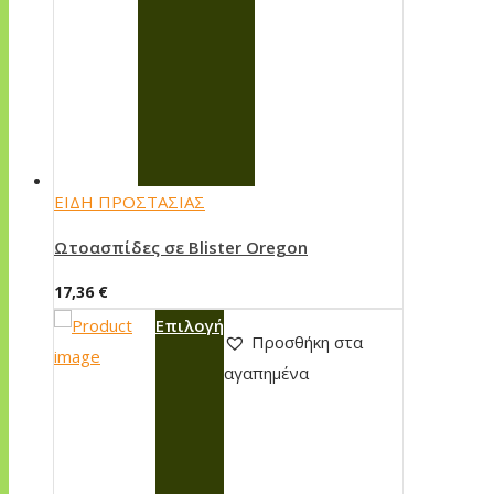
ΕΙΔΗ ΠΡΟΣΤΑΣΙΑΣ
Ωτοασπίδες σε Blister Oregon
17,36
€
Αυτό
Επιλογή
Προσθήκη στα
το
αγαπημένα
προϊόν
έχει
πολλαπλές
παραλλαγές.