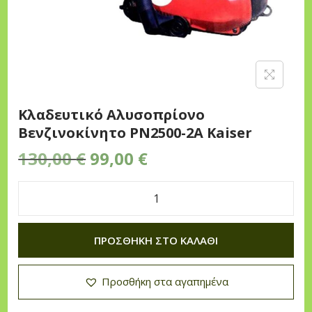
n
Κλαδευτικό Αλυσοπρίονο
Βενζινοκίνητο PN2500-2A Kaiser
O
Η
130,00
€
99,00
€
r
τ
i
ρ
Κ
g
έ
λ
i
χ
ΠΡΟΣΘΉΚΗ ΣΤΟ ΚΑΛΆΘΙ
α
n
ο
δ
a
υ
Προσθήκη στα αγαπημένα
ε
l
σ
υ