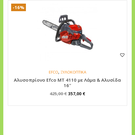
-16%
,
EFCO
ΞΥΛΟΚΟΠΤΙΚΑ
Αλυσοπρίονο Efco MT 4110 με Λάμα & Αλυσίδα
16″
O
Η
425,00
€
357,00
€
r
τ
i
ρ
g
έ
i
χ