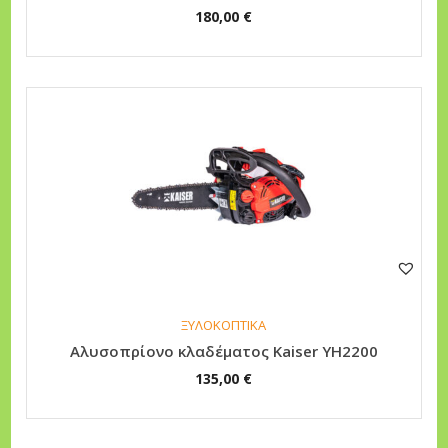
.
180,00
€
a
ί
s
ν
:
α
1
ι
5
:
9
1
,
3
0
5
0
,
0
€
0
ΞΥΛΟΚΟΠΤΙΚΑ
.
Αλυσοπρίονο κλαδέματος Kaiser YH2200
€
135,00
€
.