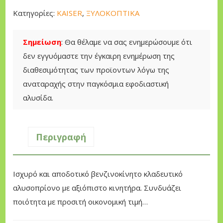
p
α
τ
r
τ
Κατηγορίες:
KAISER
,
ΞΥΛΟΚΟΠΤΙΚΑ
ι
i
ι
κ
c
μ
Σημείωση
: Θα θέλαμε να σας ενημερώσουμε ότι
ό
e
ή
δεν εγγυόμαστε την έγκαιρη ενημέρωση της
Α
w
ε
διαθεσιμότητας των προϊοντων λόγω της
λ
a
ί
αναταραχής στην παγκόσμια εφοδιαστική
υ
s
ν
αλυσίδα.
σ
:
α
ο
1
ι
π
Περιγραφή
3
:
ρ
0
9
ί
,
9
Ισχυρό και αποδοτικό βενζινοκίνητο κλαδευτικό
ο
0
,
αλυσοπρίονο με αξιόπιστο κινητήρα. Συνδυάζει
ν
0
0
ποιότητα με προσιτή οικονομική τιμή…
ο
0
Β