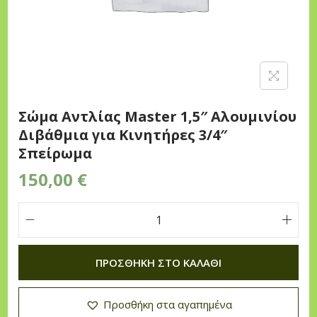
n
Σώμα Αντλίας Master 1,5″ Αλουμινίου
Διβάθμια για Κινητήρες 3/4″
Σπείρωμα
150,00
€
Σ
ώ
ΠΡΟΣΘΉΚΗ ΣΤΟ ΚΑΛΆΘΙ
μ
α
Προσθήκη στα αγαπημένα
Α