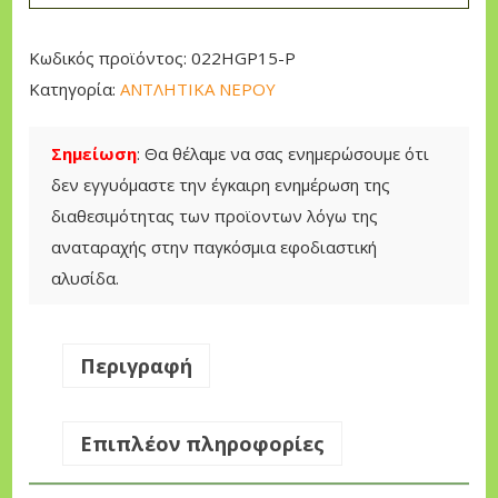
ν
τ
Κωδικός προϊόντος:
022HGP15-P
λ
Κατηγορία:
ΑΝΤΛΗΤΙΚΑ ΝΕΡΟΥ
ί
α
Σημείωση
: Θα θέλαμε να σας ενημερώσουμε ότι
ς
δεν εγγυόμαστε την έγκαιρη ενημέρωση της
M
διαθεσιμότητας των προϊοντων λόγω της
a
αναταραχής στην παγκόσμια εφοδιαστική
s
αλυσίδα.
t
e
r
Περιγραφή
1
,
Επιπλέον πληροφορίες
5
"