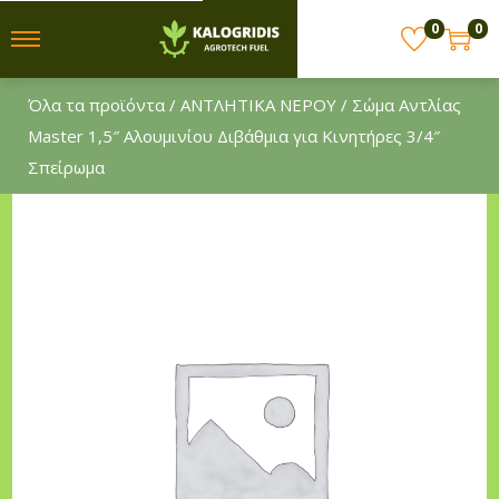
0
0
S
S
k
k
Όλα τα προϊόντα
/
ΑΝΤΛΗΤΙΚΑ ΝΕΡΟΥ
/ Σώμα Αντλίας
i
i
Master 1,5″ Αλουμινίου Διβάθμια για Κινητήρες 3/4″
p
p
Σπείρωμα
t
t
o
o
n
c
a
o
v
n
i
t
g
e
a
n
t
t
i
o