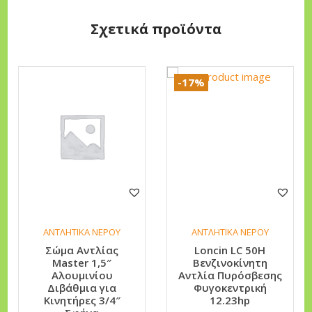
Α
Σχετικά προϊόντα
λ
ο
υ
-17%
μ
ι
ν
ί
ο
υ
Δ
ι
ΑΝΤΛΗΤΙΚΑ ΝΕΡΟΥ
ΑΝΤΛΗΤΙΚΑ ΝΕΡΟΥ
β
Σώμα Αντλίας
Loncin LC 50H
Master 1,5″
Βενζινοκίνητη
ά
Αλουμινίου
Αντλία Πυρόσβεσης
θ
Διβάθμια για
Φυγοκεντρική
Κινητήρες 3/4″
12.23hp
μ