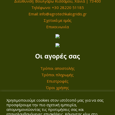
Διεύθυνση: Βουλγάρω Κισσάμου, Χανιά | 73400
:
α
4
Τηλέφωνο: +30 28220 51185
7
ι
"
Email: info@agrotechkalogridis.gr
7
:
Σ
Σχετικά με εμάς
5
6
π
Επικοινωνία
,
4
ε
0
5
ί
0
,
ρ
0
Οι αγορές σας
ω
€
0
μ
.
Τρόποι αποστολής
α
€
Τρόποι πληρωμής
π
Επιστροφές
.
ο
Όροι χρήσης
σ
ό
Χρησιμοποιούμε cookies στον ιστότοπό μας για να σας
Ο λογαριασμός σας
τ
προσφέρουμε την πιο σχετική εμπειρία,
απομνημονεύοντας τις προτιμήσεις σας και
η
επαναλαμβανόμενες επισκέψεις. Κάνοντας κλικ στο
Σύνδεση/Εγγραφή