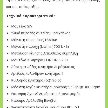
7
και σετ απόφραξης.
0
Τεχνικά Χαρακτηριστικά :
0
l
Μοντέλο SJV
t
Υλικό κεφαλής αντλίας Ορείχαλκος
–
Μέγιστη πίεση (bar)186 bar
M
Μέγιστη παροχή (Lit/min)700 L / hr
A
Μετάδοση κίνησης Απευθείας σύμπλεξη
S
Μοντέλο Κινητήρα LONCIN G200
T
Σύστημα ψύξης κινητήρα Αερόψυκτος
E
Αριθμός κυλίνδρων κινητήρα 1
R
Κυβισμός κινητήρα (cc)196 cc
/
Μέγιστη ισχύς κινητήρα (hp/rpm)5,5 Hp @ 3600 rpm
L
Εκκίνηση Σχοινί Αυτόματης Επαναφοράς
O
Καύσιμο Αμόλυβδη Βενζίνη
N
Χωρητικότητα δοχείου καυσίμου (lt)3,6 L