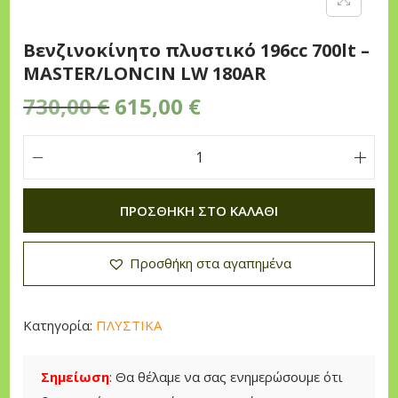
n
Βενζινοκίνητο πλυστικό 196cc 700lt –
MASTER/LONCIN LW 180AR
O
Η
730,00
€
615,00
€
r
τ
i
ρ
Β
g
έ
ε
i
χ
ΠΡΟΣΘΉΚΗ ΣΤΟ ΚΑΛΆΘΙ
ν
n
ο
ζ
a
υ
Προσθήκη στα αγαπημένα
ι
l
σ
ν
p
α
ο
r
τ
Κατηγορία:
ΠΛΥΣΤΙΚΑ
κ
i
ι
ί
c
μ
Σημείωση
: Θα θέλαμε να σας ενημερώσουμε ότι
ν