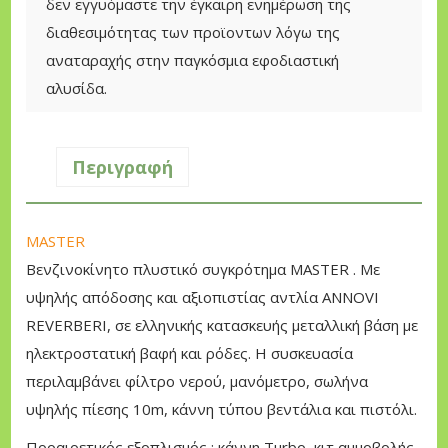
e
ή
δεν εγγυόμαστε την έγκαιρη ενημέρωση της
η
w
ε
διαθεσιμότητας των προϊοντων λόγω της
τ
a
ί
αναταραχής στην παγκόσμια εφοδιαστική
ο
s
ν
αλυσίδα.
π
:
α
λ
7
ι
υ
Περιγραφή
3
:
σ
0
6
τ
,
1
MASTER
ι
0
5
Βενζινοκίνητο πλυστικό συγκρότημα MASTER . Με
κ
0
,
υψηλής απόδοσης και αξιοπιστίας αντλία ANNOVI
ό
0
REVERBERI, σε ελληνικής κατασκευής μεταλλική βάση με
1
€
0
ηλεκτροστατική βαφή και ρόδες. Η συσκευασία
9
.
περιλαμβάνει φίλτρο νερού, μανόμετρο, σωλήνα
6
€
υψηλής πίεσης 10m, κάννη τύπου βεντάλια και πιστόλι.
c
.
c
Προαιρετικός εξοπλισμός : κάννη Turbo, κιτ αμμοβολής