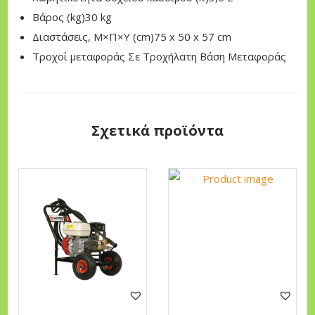
C
Βάρος (kg)30 kg
I
Διαστάσεις, Μ×Π×Υ (cm)75 x 50 x 57 cm
N
Τροχοί μεταφοράς Σε Τροχήλατη Βάση Μεταφοράς
L
W
1
Σχετικά προϊόντα
8
0
A
R
π
ο
σ
ό
τ
η