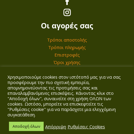
Οι αγορές σας
Τρόποι αποστολής
Τρόποι πληρωμής
Επιστροφές
Όροι χρήσης
Χρησιμοποιούμε cookies στον ιστότοπό μας για να σας
Ο λογαριασμός σας
προσφέρουμε την πιο σχετική εμπειρία,
απομνημονεύοντας τις προτιμήσεις σας και
επαναλαμβανόμενες επισκέψεις. Κάνοντας κλικ στο
Σύνδεση/Εγγραφή
"Αποδοχή όλων", συναινείτε στη χρήση ΟΛΩΝ των
Καλάθι
cookies. Ωστόσο, μπορείτε να επισκεφτείτε τις
"Ρυθμίσεις cookie" για να παράσχετε μια ελεγχόμενη
Ταμείο
συγκατάθεση.
Απόρριψη
Ρυθμίσεις Cookies
Αποδοχή όλων
Copyright © 2026
Agrotech Kalogridis
| Αρ. ΓΕΜΗ: 149901858000 |
Πολιτική απορρήτου
| Σχεδιασμός & κατασκευή ιστοσελίδας
Digitalpro